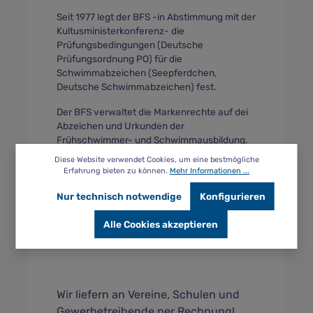
Seit 1977 legt der BFS -in Abstimmung mit der
Kultusministerkonferenz- die
Prüfungsbedingungen (Deutsche
Prüfungsordnung PO) für die
Schwimmabzeichen (Seepferdchen,
Deutsche Schwimmabzeichen) fest.
Der BFS verwaltet die Markenrechte auf dei
Abzeichen und Urkunden der
Frühschwimmer- und Schwimmausbildung.
Diese Website verwendet Cookies, um eine bestmögliche
Erfahrung bieten zu können.
Mehr Informationen ...
th-sports hat die exklusive Lizenz die
Nur technisch notwendige
Konfigurieren
Schwimmabzeichen auf Tassen und
Badekappen zu drucken.
Alle Cookies akzeptieren
Wir liefern an Vereine, Schulen und
Gewerbetreibende per Rechnung!