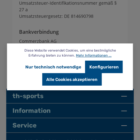
Umsatzsteuer-Identifikationsnummer gemäß §
27 a
Umsatzsteuergesetz: DE 814690798
Bankverbindung
Commerzbank AG
BLZ: 10040000
Diese Website verwendet Cookies, um eine bestmögliche
Kontonummer: 181644600
Erfahrung bieten zu können.
Mehr Informationen ...
BIC: COBADEFFXXX
Nur technisch notwendige
Konfigurieren
IBAN: DE72100400000181644600
Alle Cookies akzeptieren
th-sports
Information
Service