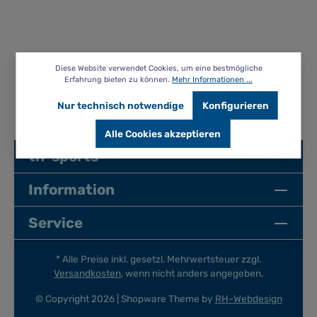
Diese Website verwendet Cookies, um eine bestmögliche
Erfahrung bieten zu können.
Mehr Informationen ...
Nur technisch notwendige
Konfigurieren
Alle Cookies akzeptieren
th-sports
Information
Service
* Alle Preise inkl. gesetzl. Mehrwertsteuer zzgl.
Versandkosten
, wenn nicht anders angegeben.
© Copyright 2026 | Shopware Theme by
RH-Webdesign