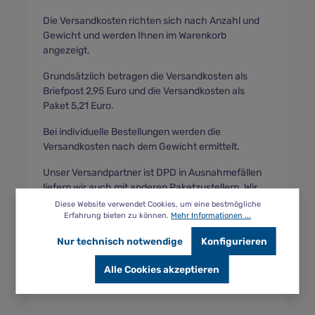
Die Versandkosten richten sich nach Anzahl und
Gewicht und werden Ihnen im Warenkorb
angezeigt.
Grundsätzlich betragen die Versandkosten als
Briefpost 2,95 Euro und die Versandkosten als
Paket 5,21 Euro.
Bei individuelle Bestellungen werden die
Versandkosten nach dem Gewicht ermittelt.
Unser Versandpartner ist DPD in Ausnahmefällen
liefern wir auch mit anderen Paketzustellern. Wir
behalten uns die Auswahl des Dienstleisters um für
Diese Website verwendet Cookies, um eine bestmögliche
Erfahrung bieten zu können.
Mehr Informationen ...
sie die bestmöglichste Lieferoption zu erhalten,
vor.
Nur technisch notwendige
Konfigurieren
Andere Absprachen sind vorher zu treffen und
Alle Cookies akzeptieren
werden kostenpflichtig umgesetzt.