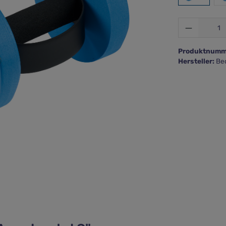
Produkt 
Produktnumm
Hersteller:
Be