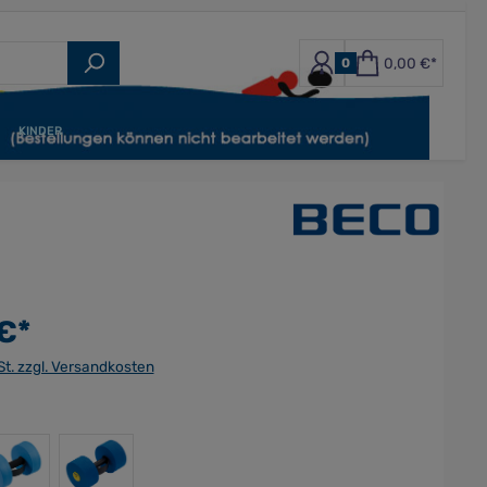
0,00 €*
0
KINDER
€*
St. zzgl. Versandkosten
M
L