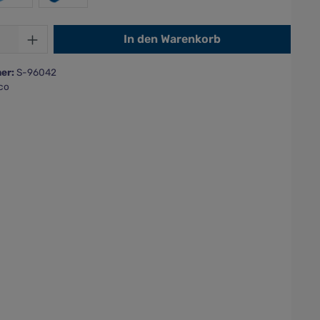
Anzahl: Gib den gewünschten Wert ein od
In den Warenkorb
er:
S-96042
co