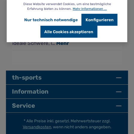
Diese Website verwendet Cookies, um eine bestmögliche
Erfahrung bieten zu können.
Mehr Informationen ...
Beschreibung
Nur technisch notwendige
Konfigurieren
3 farbenfrohe Tauchringe mit
Neoprenüberzug aus der Serie Sealife. Die
Alle Cookies akzeptieren
Ringe sind mit Sand gefüllt, weich,
ideale Schwere, l…
Mehr
th-sports
Information
Service
* Alle Preise inkl. gesetzl. Mehrwertsteuer zzgl.
Versandkosten
, wenn nicht anders angegeben.