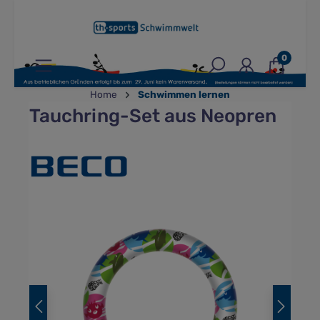
inhalt springen
0
Home
Schwimmen lernen
Tauchring-Set aus Neopren
Bildergalerie überspringen