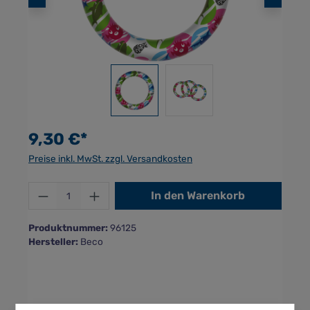
9,30 €*
Preise inkl. MwSt. zzgl. Versandkosten
Produkt Anzahl: Gib den gewünschten Wer
In den Warenkorb
Produktnummer:
96125
Hersteller:
Beco