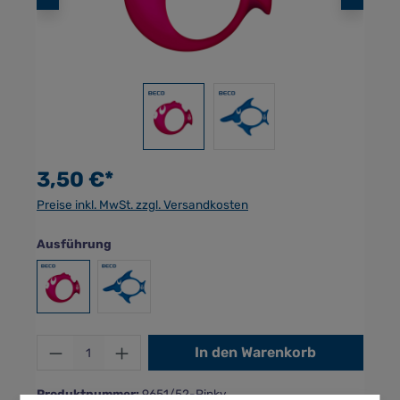
3,50 €*
Preise inkl. MwSt. zzgl. Versandkosten
auswählen
Ausführung
Pinky
Ray
Produkt Anzahl: Gib den gewünschten Wer
In den Warenkorb
Produktnummer:
9651/52-Pinky