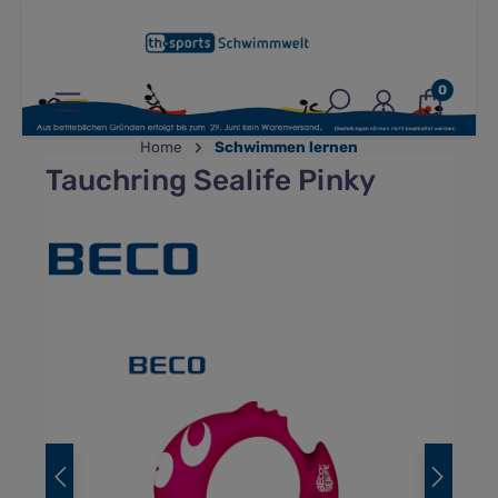
inhalt springen
0
Home
Schwimmen lernen
Tauchring Sealife Pinky
Bildergalerie überspringen