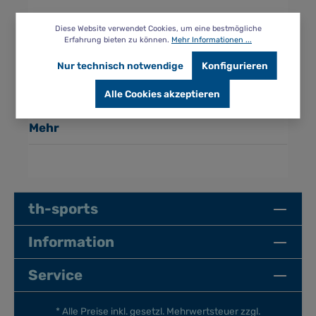
Diese Website verwendet Cookies, um eine bestmögliche
Erfahrung bieten zu können.
Mehr Informationen ...
Beschreibung
Nur technisch notwendige
Konfigurieren
Eignet sich für das Tauchtraining, macht
Spaß Gute Griffigkeit langlebig aus
Alle Cookies akzeptieren
Kunststoff gute Sichtbar durch auffallende…
Mehr
th-sports
Information
Service
* Alle Preise inkl. gesetzl. Mehrwertsteuer zzgl.