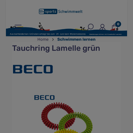
inhalt springen
0
Home
Schwimmen lernen
Tauchring Lamelle grün
Bildergalerie überspringen