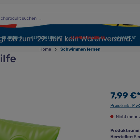
EQUIPMENT
RETTUNGSSPORT
SCHWIMMEN LERNEN
AQUASPORT
Home
Schwimmen lernen
lfe
7,99 €
Preise inkl. Mw
Nicht mehr 
Produktnumm
Hersteller:
Be