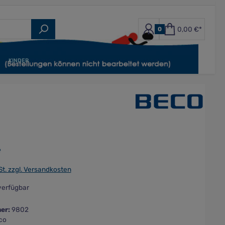
0,00 €*
0
KINDER
*
St. zzgl. Versandkosten
verfügbar
er:
9802
co