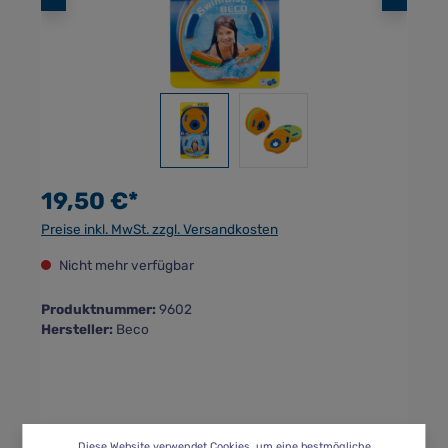
19,50 €*
Preise inkl. MwSt. zzgl. Versandkosten
Nicht mehr verfügbar
Produktnummer:
9602
Hersteller:
Beco
Diese Website verwendet Cookies, um eine bestmögliche