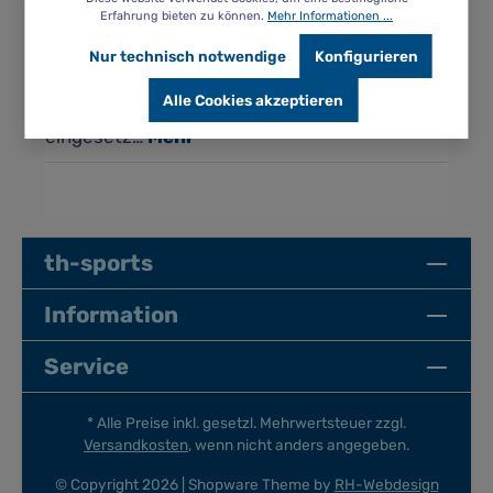
Beschreibung
Erfahrung bieten zu können.
Mehr Informationen ...
Die Anzahl der Schwimmscheiben kann
Nur technisch notwendige
Konfigurieren
individuell auf die Bedürfnisse und
Alle Cookies akzeptieren
Fähigkeiten angepasst werden, da durch die
eingesetz…
Mehr
th-sports
Information
Service
* Alle Preise inkl. gesetzl. Mehrwertsteuer zzgl.
Versandkosten
, wenn nicht anders angegeben.
© Copyright 2026 | Shopware Theme by
RH-Webdesign