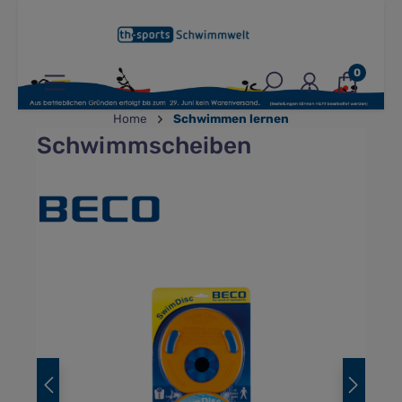
inhalt springen
0
Home
Schwimmen lernen
Schwimmscheiben
Bildergalerie überspringen