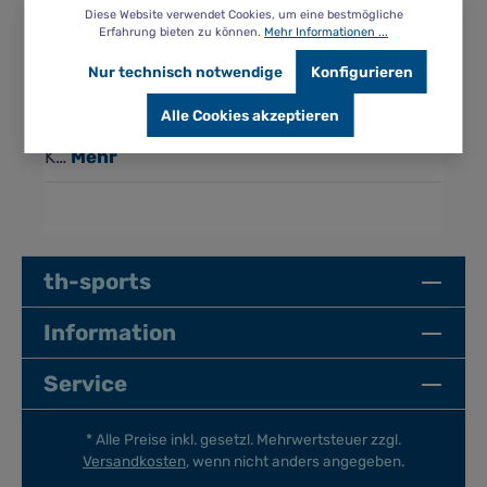
Diese Website verwendet Cookies, um eine bestmögliche
Erfahrung bieten zu können.
Mehr Informationen ...
Beschreibung
Nur technisch notwendige
Konfigurieren
Schwimmen lernen leicht gemacht mit Beco
Sealife! Diese aufblasbaren Schwimmhilfen
Alle Cookies akzeptieren
mit Doppelkammer-System sind ein echter
K…
Mehr
th-sports
Information
Service
* Alle Preise inkl. gesetzl. Mehrwertsteuer zzgl.
Versandkosten
, wenn nicht anders angegeben.