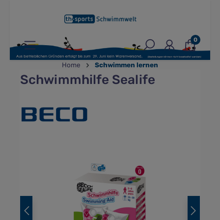
inhalt springen
0
Home
Schwimmen lernen
Schwimmhilfe Sealife
Bildergalerie überspringen