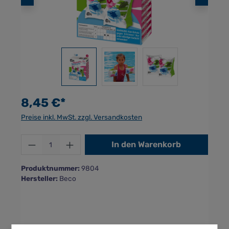
8,45 €*
Preise inkl. MwSt. zzgl. Versandkosten
Produkt Anzahl: Gib den gewünschten Wer
In den Warenkorb
Produktnummer:
9804
Hersteller:
Beco