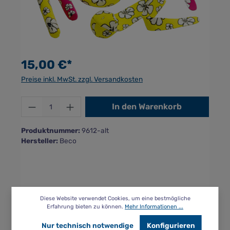
15,00 €*
Preise inkl. MwSt. zzgl. Versandkosten
Produkt Anzahl: Gib den gewünschten Wer
In den Warenkorb
Produktnummer:
9612-alt
Hersteller:
Beco
Diese Website verwendet Cookies, um eine bestmögliche
Erfahrung bieten zu können.
Mehr Informationen ...
Beschreibung
Nur technisch notwendige
Konfigurieren
Tauchspaß mit Blumendesign in leuchtenden