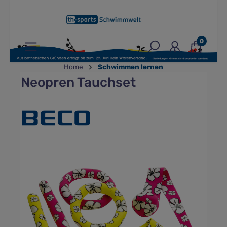
inhalt springen
0
Home
Schwimmen lernen
Neopren Tauchset
Bildergalerie überspringen