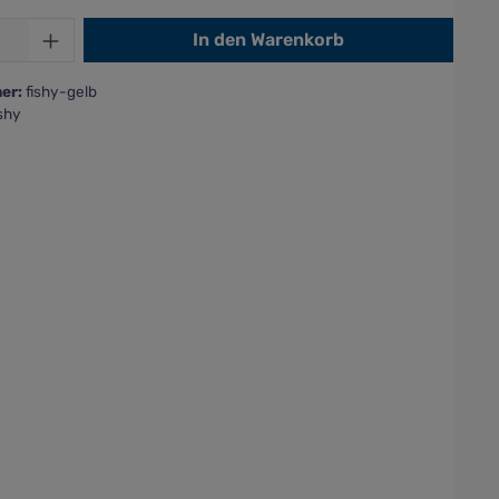
Anzahl: Gib den gewünschten Wert ein od
In den Warenkorb
er:
fishy-gelb
shy