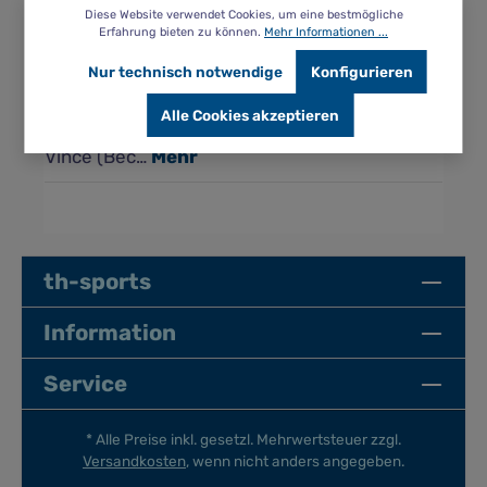
Diese Website verwendet Cookies, um eine bestmögliche
Erfahrung bieten zu können.
Mehr Informationen ...
Beschreibung
Nur technisch notwendige
Konfigurieren
Ein tolles Geschenk für Kinder zur
Wassergewöhnung und Schwimmlernzeit.
Alle Cookies akzeptieren
Schöne Geschichten rund um Pinky, Ray und
Vince (Bec…
Mehr
th-sports
Information
Service
* Alle Preise inkl. gesetzl. Mehrwertsteuer zzgl.
Versandkosten
, wenn nicht anders angegeben.