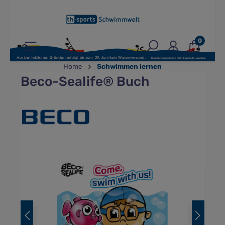
inhalt springen
0
Home
Schwimmen lernen
Beco-Sealife® Buch
Bildergalerie überspringen