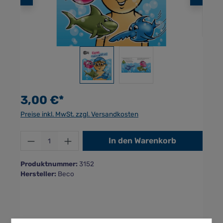
3,00 €*
Preise inkl. MwSt. zzgl. Versandkosten
Produkt Anzahl: Gib den gewünschten Wer
In den Warenkorb
Produktnummer:
3152
Hersteller:
Beco